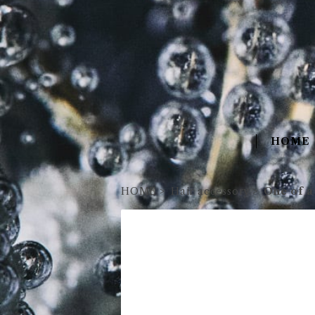
HOME
HOME
Hair accessory
One of a